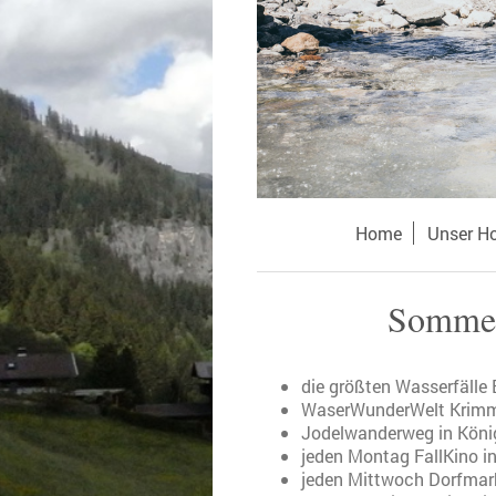
Home
Unser H
Sommer
die größten Wasserfälle
WaserWunderWelt Krim
Jodelwanderweg in König
jeden Montag FallKino in
jeden Mittwoch Dorfmar