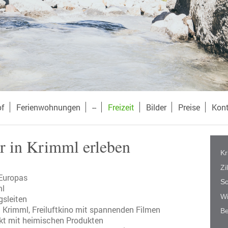
of
Ferienwohnungen
--
Freizeit
Bilder
Preise
Kon
 in Krimml erleben
Kr
Zi
 Europas
S
ml
Wi
sleiten
 Krimml, Freiluftkino mit spannenden Filmen
Be
kt mit heimischen Produkten