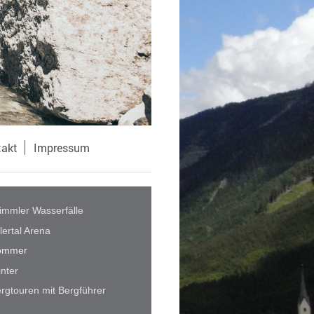
takt
Impressum
immler Wasserfälle
llertal Arena
ommer
nter
rgtouren mit Bergführer